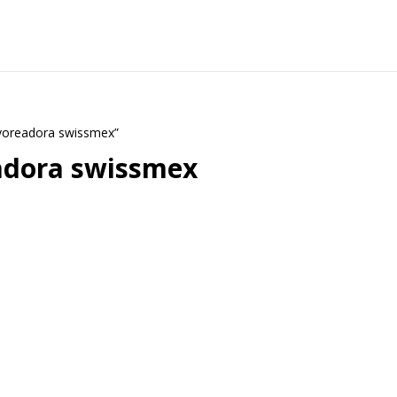
lvoreadora swissmex”
adora swissmex