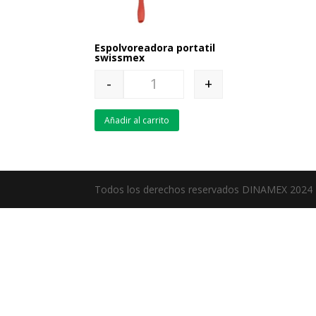
Espolvoreadora portatil
swissmex
-
+
Quantity
Añadir al carrito
Todos los derechos reservados DINAMEX 2024