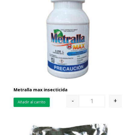
Metralla max insecticida
-
+
Añadir al carrito
Quantity