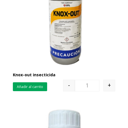
Knox-out insecticida
-
+
Añadir al carrito
Quantity