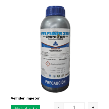
Velfidor impetor
-
+
Añadir al carrito