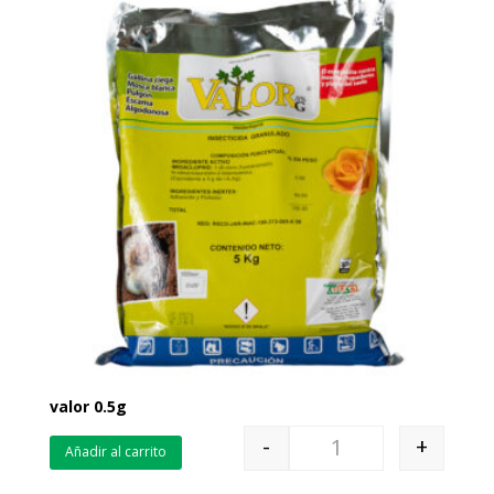
valor 0.5g
-
+
Añadir al carrito
Quantity