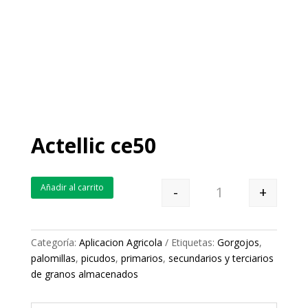
Actellic ce50
Añadir al carrito
-
+
Quantity
Categoría:
Aplicacion Agricola
Etiquetas:
Gorgojos
,
palomillas
,
picudos
,
primarios
,
secundarios y terciarios
de granos almacenados