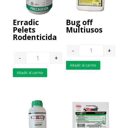
Erradic
Bug off
Pelets
Multiusos
Rodenticida
-
+
Quantity
-
+
Quantity
Añadir al carrito
Añadir al carrito