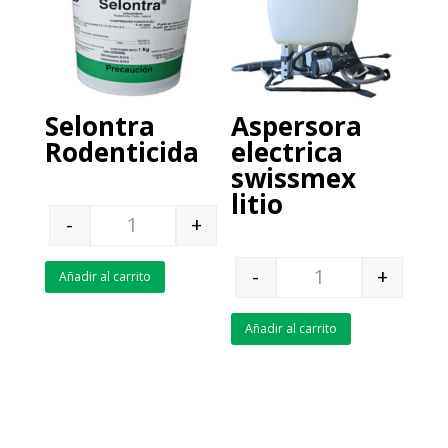
Selontra
Aspersora
Rodenticida
electrica
swissmex
litio
-
+
Quantity
-
+
Añadir al carrito
Quantity
Añadir al carrito