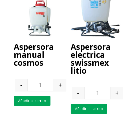
Aspersora
Aspersora
manual
electrica
cosmos
swissmex
litio
-
+
Quantity
-
+
Quantity
Añadir al carrito
Añadir al carrito